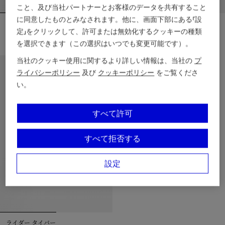
こと、及び当社パートナーとお客様のデータを共有すること
に同意したものとみなされます。他に、画面下部にある「設
エングレイブチェック タイバー
ダック タイバー
定」をクリックして、許可または無効化するクッキーの種類
￥38,500
￥44,000
エングレイブチェック タイバー, ￥38,500
ダック タイバー, ￥44,000
を選択できます（この選択はいつでも変更可能です）。
当社のクッキー使用に関するより詳しい情報は、当社の
プ
新着アイテム
ライバシーポリシー
及び
クッキーポリシー
をご覧くださ
い。
すべて許可
すべて拒否する
設定
ライダー タイバー