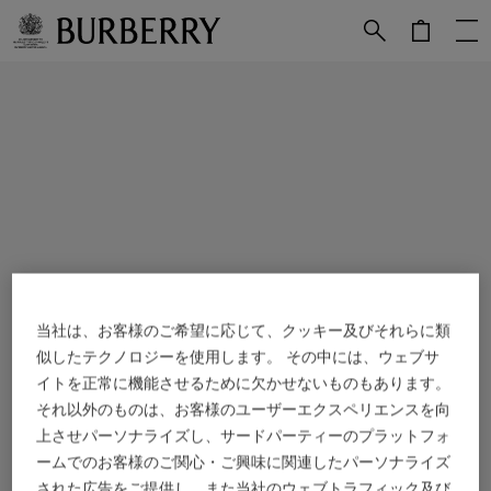
メインコンテンツに進む
フッターに進む
当社は、お客様のご希望に応じて、クッキー及びそれらに類
似したテクノロジーを使用します。 その中には、ウェブサ
イトを正常に機能させるために欠かせないものもあります。
それ以外のものは、お客様のユーザーエクスペリエンスを向
上させパーソナライズし、サードパーティーのプラットフォ
ームでのお客様のご関心・ご興味に関連したパーソナライズ
された広告をご提供し、また当社のウェブトラフィック及び