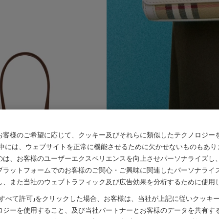
お客様のご希望に応じて、クッキー及びそれらに類似したテクノロジー
の中には、ウェブサイトを正常に機能させるために欠かせないものもあり
のは、お客様のユーザーエクスペリエンスを向上させパーソナライズし
プラットフォームでのお客様のご関心・ご興味に関連したパーソナライ
し、また当社のウェブトラフィック及び広告効果を分析するために使用
 バレルバッグ
￥147,400
「すべて許可」をクリックした場合、お客様は、当社が上記に従いクッキ
ロジーを使用すること、及び当社パートナーとお客様のデータを共有す
レルバッグ, ￥147,400