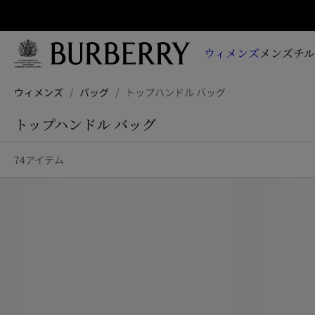
サイ
新
作
ウィメンズ
メンズ
チ
コ
レ
メインコンテンツに進む
フッターに進む
ク
ウィメンズ
/
バッグ
/
トップハンドル バッグ
シ
ョ
トップハンドル バッグ
ン、
キ
74アイテム
ャ
ン
ペ
ー
ン、
最
新
情
報
を
お