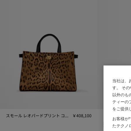
当社は、
す。 そ
以外のも
ティーの
をご提供
スモール レオパードプリント コッツウォルズ トート
￥408,100
ミニ チェック
お客様が
スモール レオパードプリント コッツウォルズ トート, ￥408,100
たテクノ
ミニ チェック バ