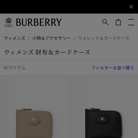
サインアップ
ニュ
ース
レタ
ーに
メインコンテンツに進む
フッターに進む
ウィメンズ
/
小物＆アクセサリー
/
ウォレット＆カードケース
ご登
録く
ウィメンズ 財布＆カードケース
ださ
い。
60アイテム
フィルター＆並べ替え