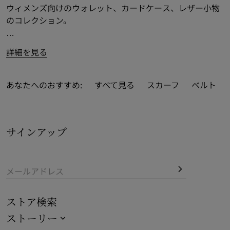
ウィメンズ向けのウォレット、カードケース、レザー小物
のコレクション。
コンパクトタイプ、バイフォールド、チェーンストラップ
詳細を見る
付きのウォレットなどを取り揃えました。
バーバリーチェック
などアイコニックなブランドモチーフ
あなたへのおすすめ:
すべて見る
スカーフ
ベルト
をコレクション全体にフィーチャー。「b」留め具やベル
チャームなど、バーバリーの新しいシグネチャーをあしら
った最新デザインです。
サインアップ
全コレクションを公式サイトにてご覧ください。ご注文す
べての配送と返品を無料で承ります。
ギフト
をお探しです
か。チェックアウト時にパーソナライゼーションおよび包
メールアドレス
装オプションをご選択いただけます。
ストア検索
ストーリー