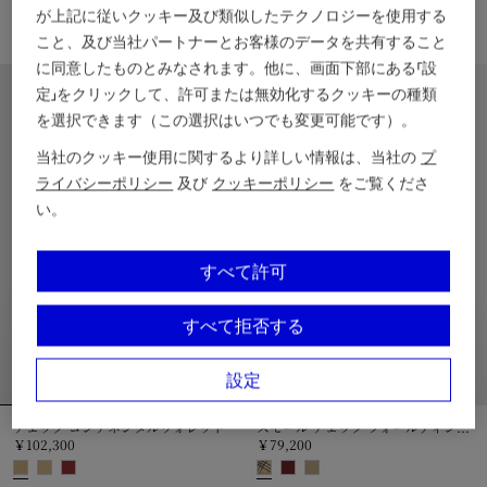
￥57,200
￥47,300
が上記に従いクッキー及び類似したテクノロジーを使用する
チェック ジップカードケース, ￥47
こと、及び当社パートナーとお客様のデータを共有すること
ブルームズベリー フォールディング カードケース​, ￥57,200
に同意したものとみなされます。他に、画面下部にある「設
パーソナライズ
パーソナライズ
定」をクリックして、許可または無効化するクッキーの種類
を選択できます（この選択はいつでも変更可能です）。
当社のクッキー使用に関するより詳しい情報は、当社の
プ
ライバシーポリシー
及び
クッキーポリシー
をご覧くださ
い。
すべて許可
すべて拒否する
設定
チェック コンチネンタルウォレット
スモール チェック フォールディングウォレット
￥102,300
￥79,200