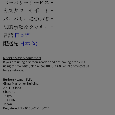
バーバリーサービス
カスタマーサポート
バーバリーについて
法的事項＆クッキー
言語
日本語
配送先
日本 (¥)
Modern Slavery Statement
If you are using a screen-reader and are having problems
using this website, please call
0066-33-812819
or
contact us
for assistance.
Burberry Japan K.K.
Ginza Marronier Building
2-5-14 Ginza
Chuo-ku
Tokyo
104-0061
Japan
Registered No: 0100-01-123022