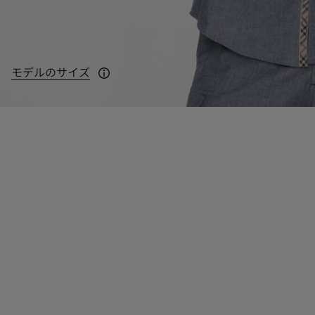
モデルのサイズ
モデルの身長：191cm（UKサイズM着用）