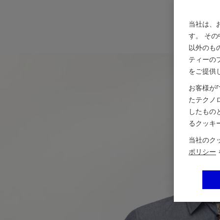
当社は、
す。 そ
以外のも
ティーの
をご提供
お客様が
たテクノ
したもの
るクッキ
当社のク
ポリシー