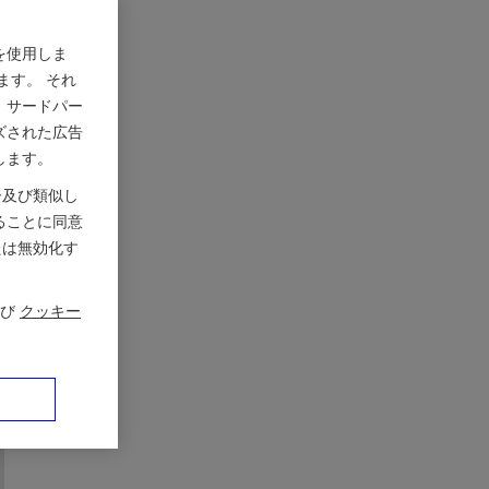
を使用しま
ます。 それ
、サードパー
ズされた広告
します。
ー及び類似し
ることに同意
たは無効化す
び
クッキー