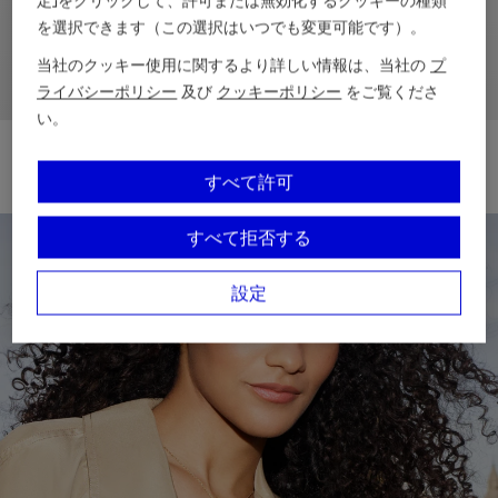
定」をクリックして、許可または無効化するクッキーの種類
を選択できます（この選択はいつでも変更可能です）。
当社のクッキー使用に関するより詳しい情報は、当社の
プ
ライバシーポリシー
及び
クッキーポリシー
をご覧くださ
い。
ハー オードトワレ 100mL
バーバリーゴッデス オードパルファム フォー ウィメン 100mL
￥18,480
￥24,200
すべて許可
ハー オードトワレ 100mL, ￥18,480
バーバリーゴッデス オードパルファム 
すべて拒否する
設定