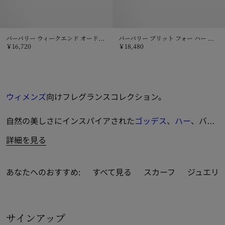
バーバリー ウィークエンド オードパルファム 100mL
バーバリー ブリット フォー ハー オードパルファム 100ml
￥16,720
￥18,480
バーバリー ウィークエンド オードパルファム 100mL, ￥16,720
バーバリー ブリット フォー ハー オー
ウィメンズ
向けフレグランスコレクション。
自然の美しさにインスパイアされた
ゴッデス
、
ハー
、バー
バリー
シグネチャー
シリーズをフィーチャーしました。
詳細を見る
各種サイズのオードトワレおよびオードパルファムをライ
ンアップ。シャワージェル、ボディローションのオプショ
あなたへのおすすめ:
すべて見る
スカーフ
ジュエリ
ンも加わりました。一部のアイテムを対象に、大切な方や
ご自身へのギフトに最適な、最大3文字までのイニシャル
をお入れする無料のパーソナライゼーションサービスをご
サインアップ
利用いただけます。