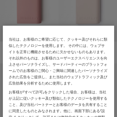
当社は、お客様のご希望に応じて、クッキー及びそれらに類
似したテクノロジーを使用します。 その中には、ウェブサ
ハー パルファム 100mL
バーバリー ハー オードパルファム インテンス 100mL
￥26,620
￥24,970
イトを正常に機能させるために欠かせないものもあります。
ハー パルファム 100mL, ￥26,620
バーバリー ハー オードパルファム イ
それ以外のものは、お客様のユーザーエクスペリエンスを向
上させパーソナライズし、サードパーティーのプラットフォ
パーソナライズ
パーソナライズ
ームでのお客様のご関心・ご興味に関連したパーソナライズ
された広告をご提供し、また当社のウェブトラフィック及び
広告効果を分析するために使用します。
お客様が「すべて許可」をクリックした場合、お客様は、当社
が上記に従いクッキー及び類似したテクノロジーを使用する
こと、及び当社パートナーとお客様のデータを共有すること
に同意したものとみなされます。他に、画面下部にある「設