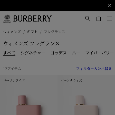
サインアップ
ニュ
ース
レタ
ーに
メインコンテンツに進む
フッターに進む
ウィメンズ
/
ギフト
/
フレグランス
ご登
録く
ウィメンズ フレグランス
ださ
い。
すべて
シグネチャー
ゴッデス
ハー
マイバーバリー
12アイテム
フィルター＆並べ替え
パーソナライズ
パーソナライズ