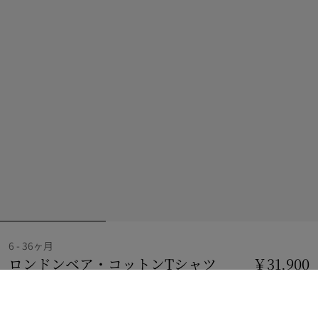
6 - 36ヶ月
ロンドンベア・コットンTシャツ
価格 ￥31,900
￥31,900
6
チョークホワイト
サイズを選択: