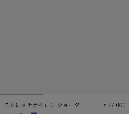
ストレッチナイロン ショーツ
価格 ￥77,000
￥77,000
ナイトブルー
3 カラー
サイズを選択: