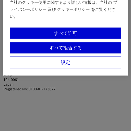
当社のクッキー使用に関するより詳しい情報は、当社の
プ
言語
日本語
ライバシーポリシー
及び
クッキーポリシー
をご覧くださ
配送先
日本 (¥)
い。
Modern Slavery Statement
すべて許可
If you are using a screen-reader and are having problems
using this website, please call
0066-33-812819
or
contact us
for assistance.
すべて拒否する
Burberry Japan K.K.
Ginza Marronier Building
設定
2-5-14 Ginza
Chuo-ku
Tokyo
104-0061
Japan
Registered No: 0100-01-123022