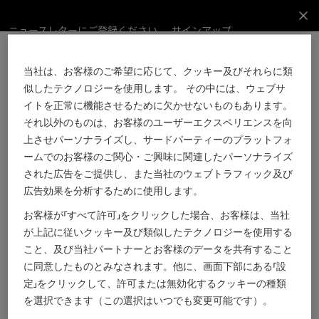
ニュースレターにご登録ください。
ニュ
サインアップ
ース
レタ
当社は、お客様のご希望に応じて、クッキー及びそれらに類
ーに
メインコンテンツに進む
フッターに進む
ご登
似したテクノロジーを使用します。 その中には、ウェブサ
サインアップ
録く
イトを正常に機能させるために欠かせないものもあります。
ださ
それ以外のものは、お客様のユーザーエクスペリエンスを向
い。
上させパーソナライズし、サードパーティーのプラットフォ
Eメール
ームでのお客様のご関心・ご興味に関連したパーソナライズ
された広告をご提供し、また当社のウェブトラフィック及び
広告効果を分析するために使用します。
ストア検索
お客様が「すべて許可」をクリックした場合、お客様は、当社
ストーリー
が上記に従いクッキー及び類似したテクノロジーを使用する
バーバリーサービス
こと、及び当社パートナーとお客様のデータを共有すること
カスタマーサポート
に同意したものとみなされます。他に、画面下部にある「設
定」をクリックして、許可または無効化するクッキーの種類
バーバリーについて
を選択できます（この選択はいつでも変更可能です）。
法的事項＆クッキー