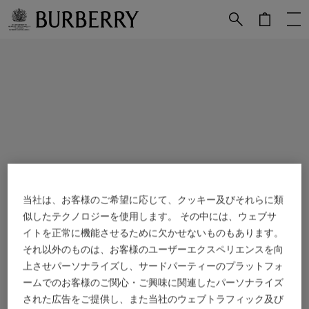
メインコンテンツに進む
フッターに進む
当社は、お客様のご希望に応じて、クッキー及びそれらに類
似したテクノロジーを使用します。 その中には、ウェブサ
イトを正常に機能させるために欠かせないものもあります。
それ以外のものは、お客様のユーザーエクスペリエンスを向
上させパーソナライズし、サードパーティーのプラットフォ
ームでのお客様のご関心・ご興味に関連したパーソナライズ
された広告をご提供し、また当社のウェブトラフィック及び