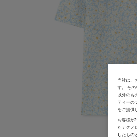
当社は、
す。 そ
以外のも
ティーの
をご提供
お客様が
たテクノ
したもの