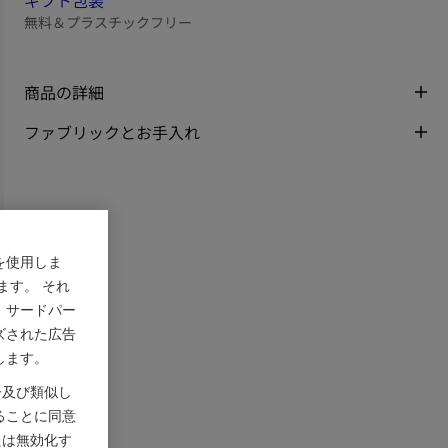
ギフト包装
無料＆プラスチックフリー
商品の詳細
ファブリックとお手入れ
を使用しま
ます。 それ
、サードパー
ズされた広告
します。
ー及び類似し
ることに同意
たは無効化す