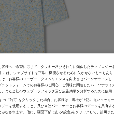
お客様のご希望に応じて、クッキー及びそれらに類似したテクノロジー
の中には、ウェブサイトを正常に機能させるために欠かせないものもあり
のは、お客様のユーザーエクスペリエンスを向上させパーソナライズし
プラットフォームでのお客様のご関心・ご興味に関連したパーソナライ
し、また当社のウェブトラフィック及び広告効果を分析するために使用
「すべて許可」をクリックした場合、お客様は、当社が上記に従いクッキ
ロジーを使用すること、及び当社パートナーとお客様のデータを共有す
とみなされます。他に、画面下部にある「設定」をクリックして、許可ま