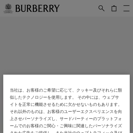
メインコンテンツに進む
フッターに進む
当社は、お客様のご希望に応じて、クッキー及びそれらに類
似したテクノロジーを使用します。 その中には、ウェブサ
イトを正常に機能させるために欠かせないものもあります。
それ以外のものは、お客様のユーザーエクスペリエンスを向
上させパーソナライズし、サードパーティーのプラットフォ
ームでのお客様のご関心・ご興味に関連したパーソナライズ
された広告をご提供し、また当社のウェブトラフィック及び