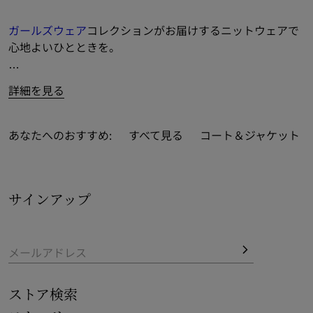
ガールズウェア
コレクションがお届けするニットウェアで
心地よいひとときを。
ブランドのマスコット的存在「トーマスベア」や「馬上の
詳細を見る
騎士」デザインなど、バーバリーのハウスシンボルをフィ
ーチャーした
フーディー
、セーター、カーディガンをご覧
ください。
あなたへのおすすめ:
すべて見る
コート＆ジャケット
アイコニックなバーバリーチェックをあしらった
クラシッ
クなスタイル
も取り揃えています。
サインアップ
メールアドレス
ストア検索