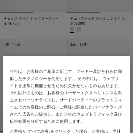
チェック ウール ジップフーディー
チェックパッチ ウールカシミア カーディガン
￥74,800
￥66,000
チェック ウール ジップフーディー, ￥74,800
チェックパッチ ウールカシミア カー
4歳 – 14歳
4歳 – 14歳
当社は、お客様のご希望に応じて、クッキー及びそれらに類
似したテクノロジーを使用します。 その中には、ウェブサ
イトを正常に機能させるために欠かせないものもあります。
それ以外のものは、お客様のユーザーエクスペリエンスを向
上させパーソナライズし、サードパーティーのプラットフォ
ームでのお客様のご関心・ご興味に関連したパーソナライズ
された広告をご提供し、また当社のウェブトラフィック及び
広告効果を分析するために使用します。
お客様が「すべて許可」をクリックした場合、お客様は、当社