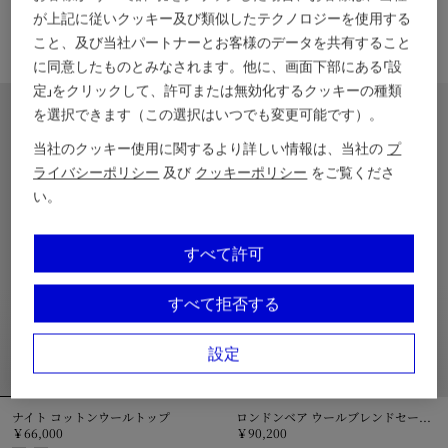
チェックトリム ウールケープ
チェックトリム ウールカーディガン
が上記に従いクッキー及び類似したテクノロジーを使用する
￥90,200
￥63,800
こと、及び当社パートナーとお客様のデータを共有すること
に同意したものとみなされます。他に、画面下部にある「設
チェックトリム ウールケープ, ￥90,200
チェックトリム ウールカーディガン,
定」をクリックして、許可または無効化するクッキーの種類
4歳 – 14歳
4歳 – 14歳
を選択できます（この選択はいつでも変更可能です）。
当社のクッキー使用に関するより詳しい情報は、当社の
プ
ライバシーポリシー
及び
クッキーポリシー
をご覧くださ
い。
すべて許可
すべて拒否する
設定
ナイト コットンウールトップ
ロンドンベア ウールブレンドセーター
￥66,000
￥90,200