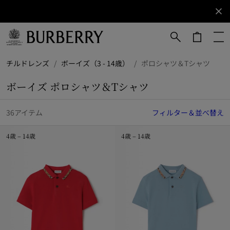
サインアップ
ニュ
ース
レタ
ーに
メインコンテンツに進む
フッターに進む
チルドレンズ
/
ボーイズ（3 - 14歳）
/
ポロシャツ＆Tシャツ
ご登
録く
ボーイズ ポロシャツ＆Tシャツ
ださ
い。
36アイテム
フィルター＆並べ替え
4歳 – 14歳
4歳 – 14歳