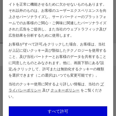
イトを正常に機能させるために欠かせないものもあります。
それ以外のものは、お客様のユーザーエクスペリエンスを向
上させパーソナライズし、サードパーティーのプラットフォ
ームでのお客様のご関心・ご興味に関連したパーソナライズ
された広告をご提供し、また当社のウェブトラフィック及び
広告効果を分析するために使用します。
お客様が「すべて許可」をクリックした場合、お客様は、当社
チェックトリム コットンTシャツ
チェックトリム コットンTシャツ
が上記に従いクッキー及び類似したテクノロジーを使用する
￥33,000
￥33,000
こと、及び当社パートナーとお客様のデータを共有すること
に同意したものとみなされます。他に、画面下部にある「設
チェックトリム コットンTシャツ, ￥33,000
チェックトリム コットンTシャツ, ￥
定」をクリックして、許可または無効化するクッキーの種類
3歳 – 14歳
4歳 – 14歳
を選択できます（この選択はいつでも変更可能です）。
当社のクッキー使用に関するより詳しい情報は、当社の
プ
ライバシーポリシー
及び
クッキーポリシー
をご覧くださ
い。
すべて許可