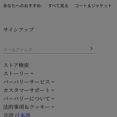
したコットンTシャツなどをラインアップしました。クラ
あなたへのおすすめ:
すべて見る
コート＆ジャケット
シックなホワイトとブラックのTシャツは、バーバリーチ
ェックパネルでアップデートされました。
サインアップ
メールアドレス
ストア検索
ストーリー
バーバリーサービス
カスタマーサポート
バーバリーについて
法的事項＆クッキー
言語
日本語