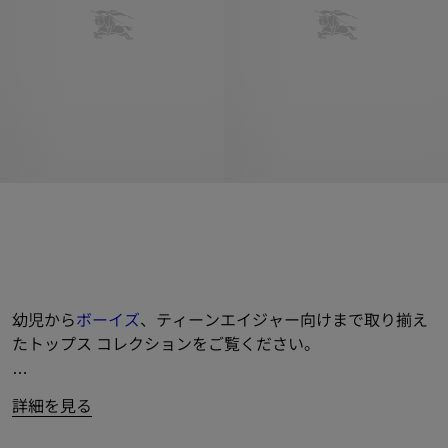
幼児から
ボーイズ
、ティーンエイジャー向けまで取り揃え
たトップス コレクションをご覧ください。
バーバリーチェック
の襟とエンブロイダリーロゴを施した
詳細を見る
ショートスリーブ ポロシャツ、「馬上の騎士」デザインや
最新コレクションからのシーズナルなモチーフをプリント