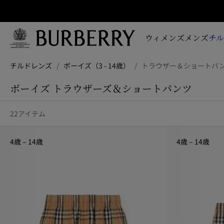
サイ
新
作
ウィメンズ
メンズ
チ
コ
レ
メインコンテンツに進む
フッターに進む
ク
チルドレンズ
/
ボーイズ（3 - 14歳）
/
トラウザー＆ショートパ
シ
ョ
ボーイズ トラウザーズ＆ショートパンツ
ン、
キ
22アイテム
ャ
ン
ペ
4歳 – 14歳
4歳 – 14歳
ー
ン、
最
新
情
報
を
お