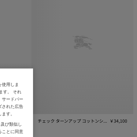
を使用しま
ます。 それ
、サードパー
ズされた広告
します。
￥42,900
チェック ターンアップ コットンショーツ
￥34,100
ー及び類似し
900
チェック ターンアップ コットンショーツ, ￥34,100
ることに同意