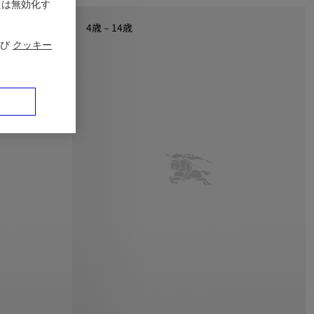
たは無効化す
4歳 – 14歳
び
クッキー