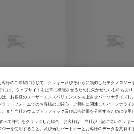
お客様のご希望に応じて、クッキー及びそれらに類似したテクノロジー
の中には、ウェブサイトを正常に機能させるために欠かせないものもあり
のは、お客様のユーザーエクスペリエンスを向上させパーソナライズし
プラットフォームでのお客様のご関心・ご興味に関連したパーソナライ
し、また当社のウェブトラフィック及び広告効果を分析するために使用
チェックトリム コットン ジョギングパンツ
￥46,200
チェック コットンショーツ
「すべて許可」をクリックした場合、お客様は、当社が上記に従いクッキ
コットン ジョギングパンツ, ￥46,200
チェック コットンショーツ, ￥42,
ロジーを使用すること、及び当社パートナーとお客様のデータを共有す