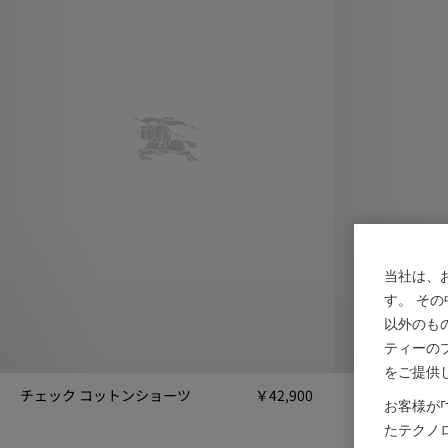
当社は、
す。 そ
以外のも
ティーの
をご提供
チェック コットンショーツ
￥42,900
お客様が
チェック コットンショーツ, ￥42,900
チェックトリム 
たテクノ