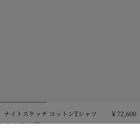
ナイトスケッチ コットンTシャツ
価格 ￥72,600
￥72,600
ブーケピンク
2 カラー
サイズを選択: