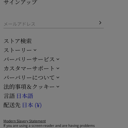
サインアップ
パターンを配しました。
ビーチやプールサイドでリラックスできる最新デザインで
す。
メールアドレス
ストア検索
ストーリー
バーバリーサービス
カスタマーサポート
バーバリーについて
法的事項＆クッキー
言語
日本語
配送先
日本 (¥)
Modern Slavery Statement
If you are using a screen-reader and are having problems