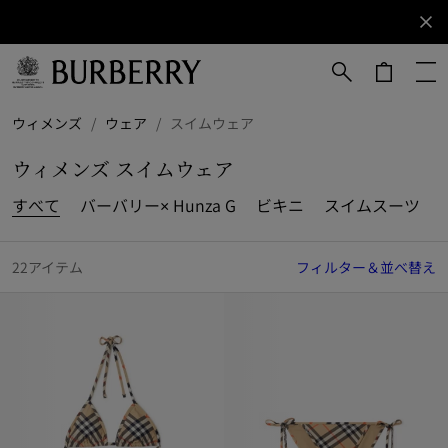
サインアップ
ニュ
ース
レタ
ーに
メインコンテンツに進む
フッターに進む
ウィメンズ
/
ウェア
/
スイムウェア
ご登
録く
ウィメンズ スイムウェア
ださ
い。
すべて
バーバリー× Hunza G
ビキニ
スイムスーツ
22アイテム
フィルター＆並べ替え