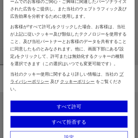
ームでのお客様のご関心・ご興味に関連したパーソナライズ
された広告をご提供し、また当社のウェブトラフィック及び
広告効果を分析するために使用します。
お客様が「すべて許可」をクリックした場合、お客様は、当社
が上記に従いクッキー及び類似したテクノロジーを使用する
こと、及び当社パートナーとお客様のデータを共有すること
に同意したものとみなされます。他に、画面下部にある「設
定」をクリックして、許可または無効化するクッキーの種類
を選択できます（この選択はいつでも変更可能です）。
チェックトリム ビキニトップ
チェックトリム ビキニブリーフ
当社のクッキー使用に関するより詳しい情報は、当社の
プ
￥38,500
￥34,100
ライバシーポリシー
及び
クッキーポリシー
をご覧くださ
い。
チェックトリム ビキニトップ, ￥38,500
チェックトリム ビキニブリーフ, ￥3
新着アイテム
新着アイテム
すべて許可
すべて拒否する
設定