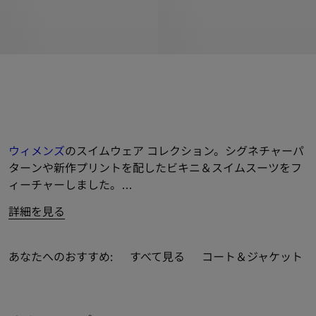
ウィメンズ
のスイムウェア コレクション。シグネチャーパ
ターンや新作プリントを配したビキニ＆スイムスーツをフ
ィーチャーしました。
詳細を見る
「馬上の騎士」デザインのビーチ
タオル
や、ソフトコット
ンのタオル地で製作したビーチローブなど、ビーチアクセ
サリーも充実。
あなたへのおすすめ:
すべて見る
コート＆ジャケット
ブラックやホワイトのビキニにバーバリーチェックのトリ
ムをあしらい、スイムスーツには新カラーや総柄チェック