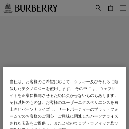
メインコンテンツに進む
フッターに進む
当社は、お客様のご希望に応じて、クッキー及びそれらに類
似したテクノロジーを使用します。 その中には、ウェブサ
イトを正常に機能させるために欠かせないものもあります。
それ以外のものは、お客様のユーザーエクスペリエンスを向
上させパーソナライズし、サードパーティーのプラットフォ
ームでのお客様のご関心・ご興味に関連したパーソナライズ
された広告をご提供し、また当社のウェブトラフィック及び