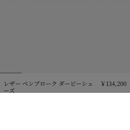
レザー ペンブローク ダービーシュ
￥134,200
ーズ
価格 ￥134,200
ブラック
サイズを選択:
サイズを選択