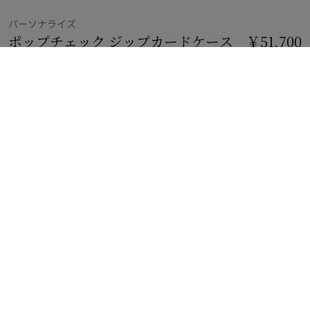
パーソナライズ
ポップチェック ジップカードケース​
価格 ￥51,7
￥51,700
マッシュルームベージュ／ぺブルベージュ
3 カラー
再入荷の通知を受け取る
無料パーソナライゼーション
3文字までのモノグラムをお入れできます
商品が購入可能になった場合、
通知を受け取る
、または
店舗の在庫状況を見る
店舗の在庫状況を見る
お近くのバーバリーストアの在庫をご確認ください