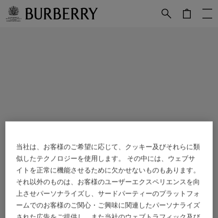
メインコンテンツに進む
フッターに進む
当社は、お客様のご希望に応じて、クッキー及びそれらに類
似したテクノロジーを使用します。 その中には、ウェブサ
イトを正常に機能させるために欠かせないものもあります。
それ以外のものは、お客様のユーザーエクスペリエンスを向
上させパーソナライズし、サードパーティーのプラットフォ
ームでのお客様のご関心・ご興味に関連したパーソナライズ
された広告をご提供し、また当社のウェブトラフィック及び