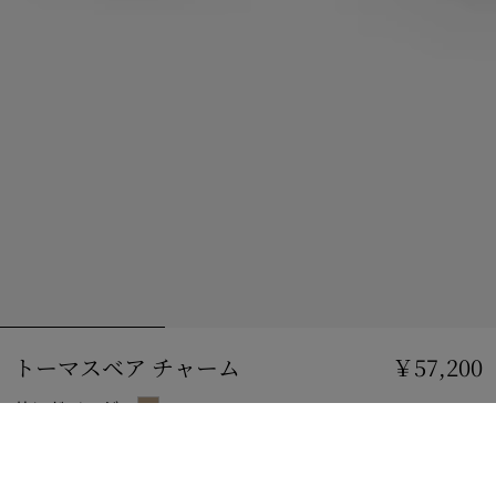
トーマスベア チャーム
価格 ￥57,200
￥57,200
サンドベージュ
ショッピングバッグに追加