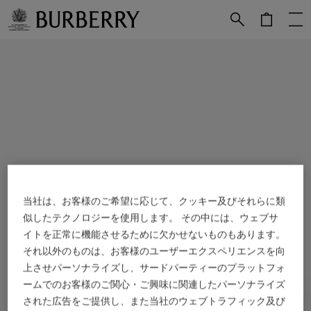
メインコンテンツに進む
フッターに進む
当社は、お客様のご希望に応じて、クッキー及びそれらに類
似したテクノロジーを使用します。 その中には、ウェブサ
イトを正常に機能させるために欠かせないものもあります。
それ以外のものは、お客様のユーザーエクスペリエンスを向
上させパーソナライズし、サードパーティーのプラットフォ
ームでのお客様のご関心・ご興味に関連したパーソナライズ
された広告をご提供し、また当社のウェブトラフィック及び