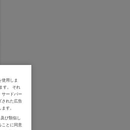
を使用しま
ます。 それ
、サードパー
ズされた広告
します。
ー及び類似し
ることに同意