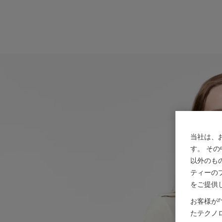
当社は、
す。 そ
以外のも
ティーの
をご提供
お客様が
たテクノ