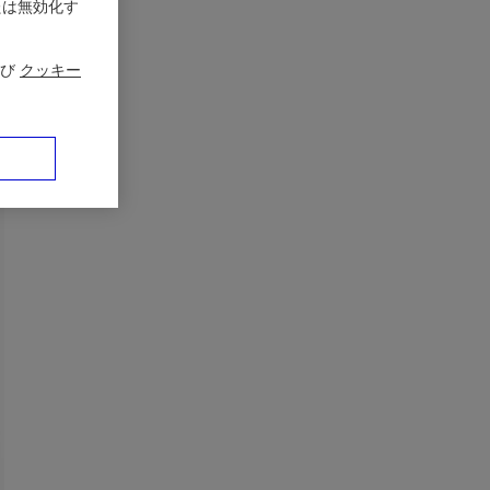
たは無効化す
び
クッキー