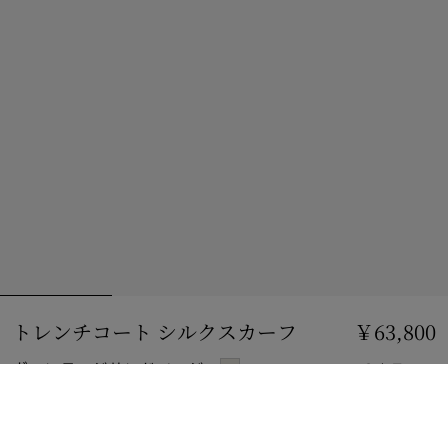
トレンチコート シルクスカーフ
価格 ￥63,800
￥63,800
ヴィンテージサンドベージュ
2 カラー
ショッピングバッグに追加