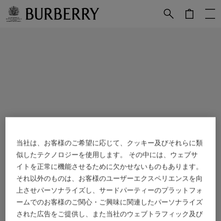
メインコンテンツに進む
フッターに進む
当社は、お客様のご希望に応じて、クッキー及びそれらに類
似したテクノロジーを使用します。 その中には、ウェブサ
イトを正常に機能させるために欠かせないものもあります。
それ以外のものは、お客様のユーザーエクスペリエンスを向
上させパーソナライズし、サードパーティーのプラットフォ
ームでのお客様のご関心・ご興味に関連したパーソナライズ
された広告をご提供し、また当社のウェブトラフィック及び