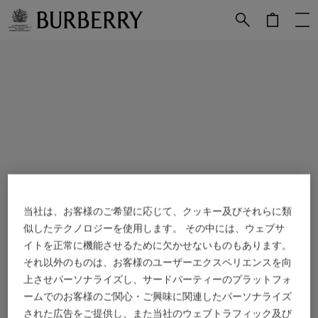
メインコンテンツに進む
フッターに進む
当社は、お客様のご希望に応じて、クッキー及びそれらに類
似したテクノロジーを使用します。 その中には、ウェブサ
イトを正常に機能させるために欠かせないものもあります。
それ以外のものは、お客様のユーザーエクスペリエンスを向
上させパーソナライズし、サードパーティーのプラットフォ
ームでのお客様のご関心・ご興味に関連したパーソナライズ
された広告をご提供し、また当社のウェブトラフィック及び