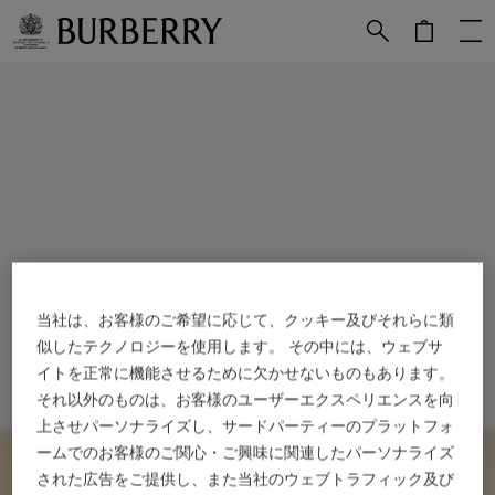
メインコンテンツに進む
フッターに進む
当社は、お客様のご希望に応じて、クッキー及びそれらに類
似したテクノロジーを使用します。 その中には、ウェブサ
イトを正常に機能させるために欠かせないものもあります。
それ以外のものは、お客様のユーザーエクスペリエンスを向
上させパーソナライズし、サードパーティーのプラットフォ
ームでのお客様のご関心・ご興味に関連したパーソナライズ
された広告をご提供し、また当社のウェブトラフィック及び