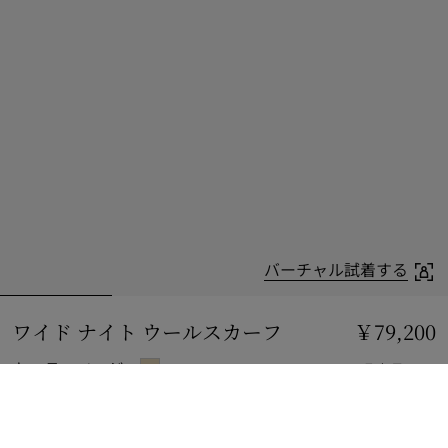
バーチャル試着する
ワイド ナイト ウールスカーフ
価格 ￥79,200
￥79,200
キャラコベージュ
7 カラー
ショッピングバッグに追加